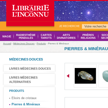
JE RECHERCHE
RADIESTHÉSIE
CARTES
ARTS
PRIÈRES
SOCI
MAGIE
PENDULES
TAROTS
DIVINATOIRES
RELIGIONS
SECR
Accueil
-
Médecines Douces
-
Produits
- Pierres & Minéraux
PIERRES & MINÉRA
MÉDECINES DOUCES
LIVRES MÉDECINES DOUCES
LIVRES MÉDECINES
ALTERNATIVES
PRODUITS
Elixirs de cristaux
Pierres & Minéraux