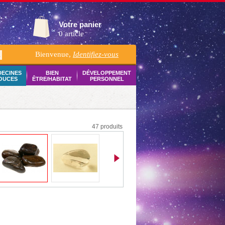
Votre panier
0 article
Bienvenue,
Identifiez-vous
K
DECINES
BIEN
DÉVELOPPEMENT
OUCES
ÊTRE/HABITAT
PERSONNEL
47 produits