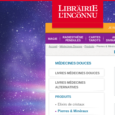
JE 
RADIESTHÉSIE
CARTES
A
MAGIE
PENDULES
TAROTS
DIVIN
Accueil
-
Médecines Douces
-
Produits
- Pierres & Miné
MÉDECINES DOUCES
LIVRES MÉDECINES DOUCES
LIVRES MÉDECINES
ALTERNATIVES
PRODUITS
Elixirs de cristaux
Pierres & Minéraux