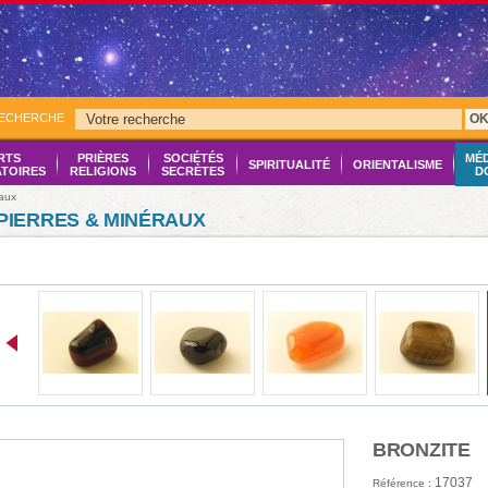
RECHERCHE
O
RTS
PRIÈRES
SOCIÉTÉS
MÉ
SPIRITUALITÉ
ORIENTALISME
ATOIRES
RELIGIONS
SECRÈTES
D
raux
PIERRES & MINÉRAUX
BRONZITE
17037
Référence :