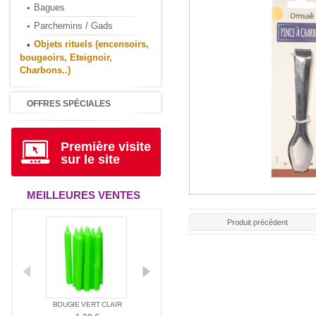
Bagues
Parchemins / Gads
Objets rituels (encensoirs,
bougeoirs, Eteignoir,
Charbons..)
OFFRES SPÉCIALES
Première visite
sur le site
MEILLEURES VENTES
Produit précédent
ANTIA
BOUGIE VERT CLAIR
BOUGIE ROUGE
BOUGIE BLAN