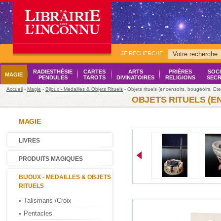
JE RECHERCHE
RADIESTHÉSIE
CARTES
ARTS
PRIÈRES
SOCI
MAGIE
PENDULES
TAROTS
DIVINATOIRES
RELIGIONS
SECR
Accueil
-
Magie
-
Bijoux - Medailles & Objets Rituels
- Objets rituels (encensoirs, bougeoirs, Ete
OBJETS RITUELS (E
MAGIE
LIVRES
PRODUITS MAGIQUES
BIJOUX - MEDAILLES & OBJETS
RITUELS
Talismans /Croix
Pentacles