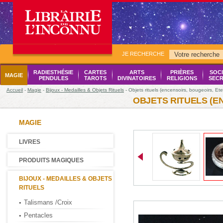
JE RECHERCHE
RADIESTHÉSIE
CARTES
ARTS
PRIÈRES
SOCI
MAGIE
PENDULES
TAROTS
DIVINATOIRES
RELIGIONS
SECR
Accueil
-
Magie
-
Bijoux - Medailles & Objets Rituels
- Objets rituels (encensoirs, bougeoirs, Ete
OBJETS RITUELS (E
MAGIE
LIVRES
PRODUITS MAGIQUES
BIJOUX - MEDAILLES & OBJETS
RITUELS
Talismans /Croix
Pentacles