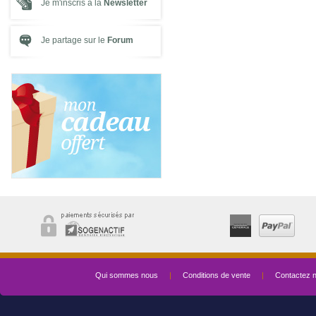
Je m'inscris à la
Newsletter
Je partage sur le
Forum
Qui sommes nous
|
Conditions de vente
|
Contactez 