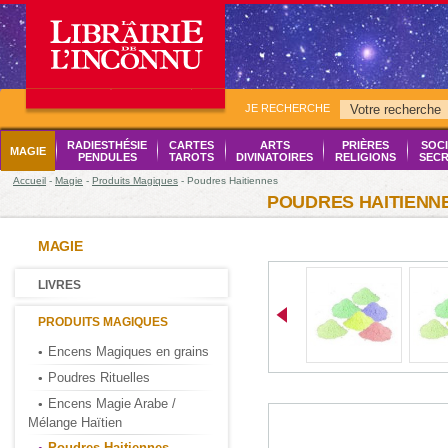
JE RECHERCHE
RADIESTHÉSIE
CARTES
ARTS
PRIÈRES
SOCI
MAGIE
PENDULES
TAROTS
DIVINATOIRES
RELIGIONS
SECR
Accueil
-
Magie
-
Produits Magiques
- Poudres Haitiennes
POUDRES HAITIENN
MAGIE
LIVRES
PRODUITS MAGIQUES
Encens Magiques en grains
Poudres Rituelles
Encens Magie Arabe /
Mélange Haïtien
Poudres Haitiennes