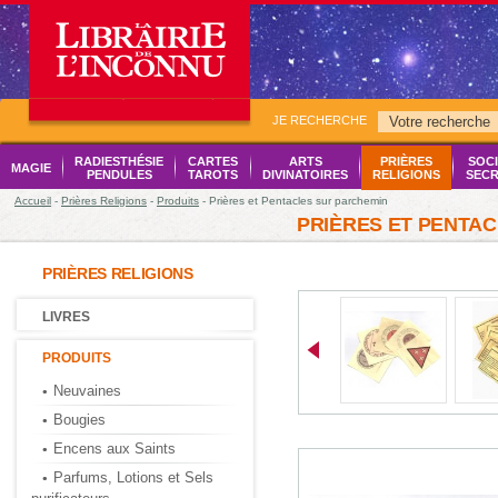
JE RECHERCHE
RADIESTHÉSIE
CARTES
ARTS
PRIÈRES
SOCI
MAGIE
PENDULES
TAROTS
DIVINATOIRES
RELIGIONS
SECR
Accueil
-
Prières Religions
-
Produits
- Prières et Pentacles sur parchemin
PRIÈRES ET PENTA
PRIÈRES RELIGIONS
LIVRES
PRODUITS
Neuvaines
Bougies
Encens aux Saints
Parfums, Lotions et Sels