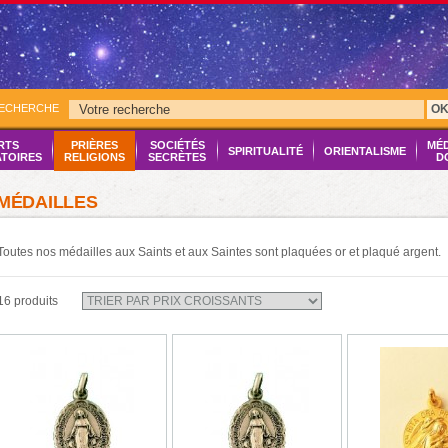
RECHERCHE
O
RTS
PRIÈRES
SOCIÉTÉS
MÉ
SPIRITUALITÉ
ORIENTALISME
ATOIRES
RELIGIONS
SECRÈTES
D
MÉDAILLES
Toutes nos médailles aux Saints et aux Saintes sont plaquées or et plaqué argent.
16 produits