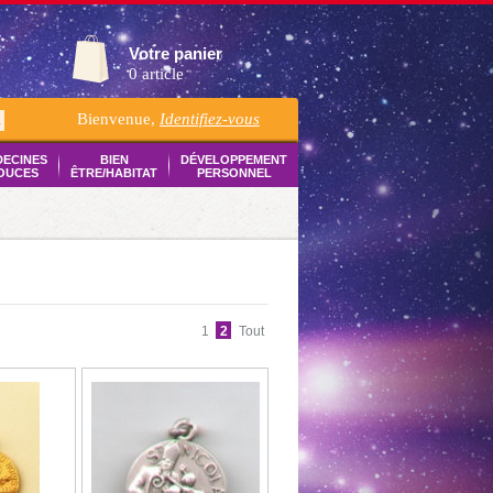
Votre panier
0 article
Bienvenue,
Identifiez-vous
K
DECINES
BIEN
DÉVELOPPEMENT
OUCES
ÊTRE/HABITAT
PERSONNEL
1
2
Tout