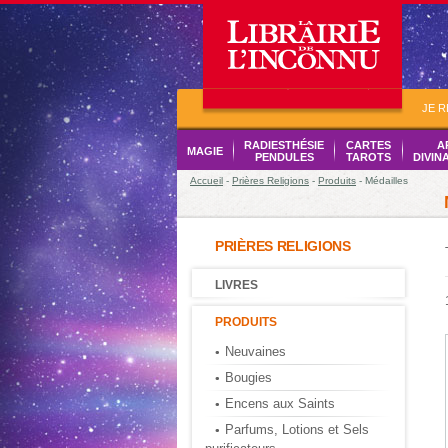
JE 
RADIESTHÉSIE
CARTES
A
MAGIE
PENDULES
TAROTS
DIVIN
Accueil
-
Prières Religions
-
Produits
- Médailles
PRIÈRES RELIGIONS
LIVRES
PRODUITS
Neuvaines
Bougies
Encens aux Saints
Parfums, Lotions et Sels