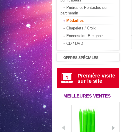
purificateurs
Prières et Pentacles sur
parchemin
Médailles
Chapelets / Croix
Encensoirs, Eteignoir
CD / DVD
OFFRES SPÉCIALES
Première visite
sur le site
MEILLEURES VENTES