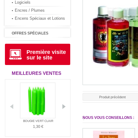
Logiciels
Encres / Plumes
Encens Spéciaux et Lotions
OFFRES SPÉCIALES
Première visite
sur le site
MEILLEURES VENTES
Produit précédent
NOUS VOUS CONSEILLONS :
ANTIA
BOUGIE VERT CLAIR
BOUGIE ROUGE
BOUGIE BLAN
1,30 €
1,30 €
1,30 €