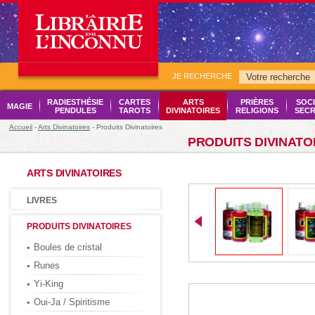
JE RECHERCHE
RADIESTHÉSIE
CARTES
ARTS
PRIÈRES
SOCI
MAGIE
PENDULES
TAROTS
DIVINATOIRES
RELIGIONS
SECR
Accueil
-
Arts Divinatoires
- Produits Divinatoires
PRODUITS DIVINATO
ARTS DIVINATOIRES
LIVRES
PRODUITS DIVINATOIRES
Boules de cristal
Runes
Yi-King
Oui-Ja / Spiritisme