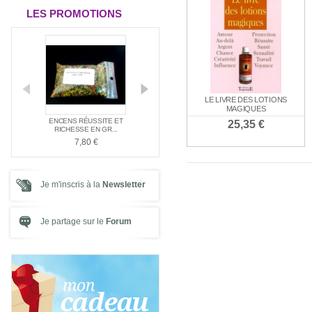
LES PROMOTIONS
LE LIVRE DES LOTIONS
MAGIQUES
E NAG
ENCENS RÉUSSITE ET
ENCENS SPÉC
PACK SPÉCIAL AMOUR
25,35 €
E ...
RICHESSE EN GR...
SANTÉ
21,00 €
7,80 €
7,80 €
Je m'inscris à la
Newsletter
Je partage sur le
Forum