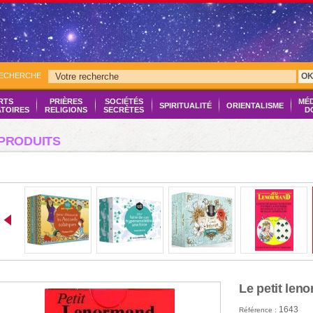
RECHERCHE
O
RTS
PRIÈRES
SOCIÉTÉS
MÉ
SPIRITUALITÉ
ORIENTALISME
ATOIRES
RELIGIONS
SECRÈTES
D
PRODUITS
Le petit len
1643
Référence :