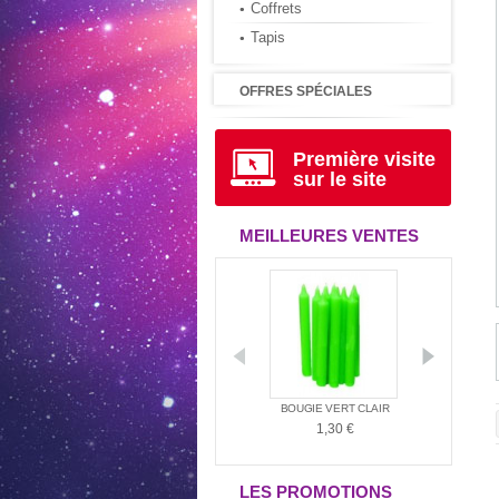
Coffrets
Tapis
OFFRES SPÉCIALES
Première visite
sur le site
MEILLEURES VENTES
D'AMBIANCE
LE LIVRE D'URANTIA
BOUGIE VERT CLAIR
BOUGI
MÉRINDIE...
34,95 €
1,30 €
1,
,00 €
LES PROMOTIONS