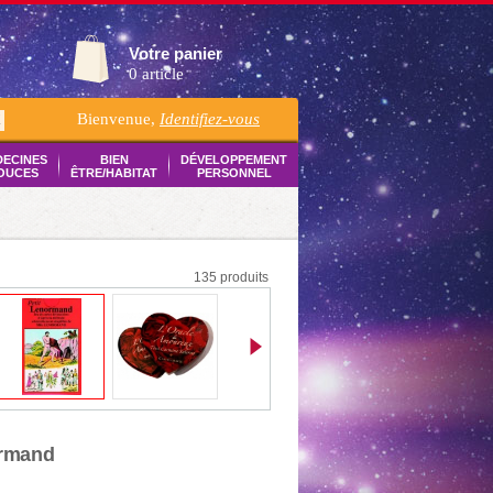
Votre panier
0 article
Bienvenue,
Identifiez-vous
K
DECINES
BIEN
DÉVELOPPEMENT
OUCES
ÊTRE/HABITAT
PERSONNEL
135 produits
ormand