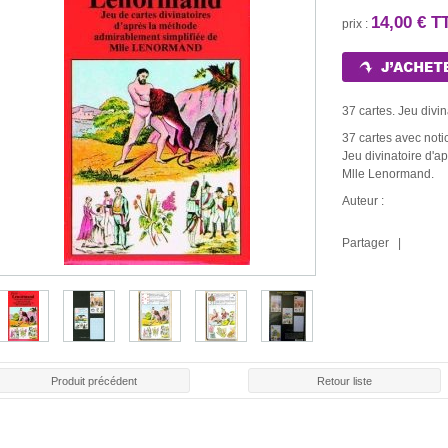
14,00 € T
prix :
37 cartes. Jeu divin
37 cartes avec noti
Jeu divinatoire d'a
Mlle Lenormand.
Auteur :
Partager |
LE ROULE
E ROUGE
BOUGIE BLANCHE
BOUGIE NOIRE
CHAR
Produit précédent
Retour liste
30 €
1,30 €
1,30 €
1,5