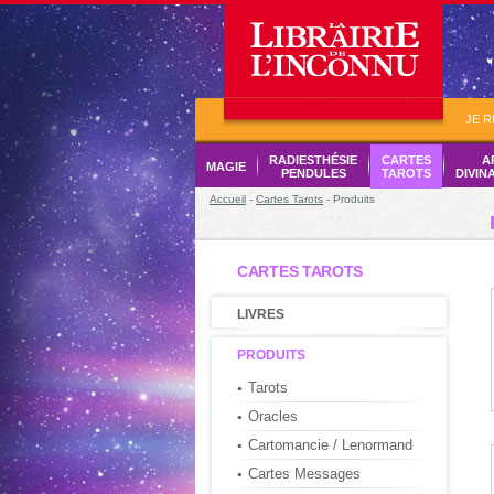
JE 
RADIESTHÉSIE
CARTES
A
MAGIE
PENDULES
TAROTS
DIVIN
Accueil
-
Cartes Tarots
- Produits
CARTES TAROTS
LIVRES
PRODUITS
Tarots
Oracles
Cartomancie / Lenormand
Cartes Messages