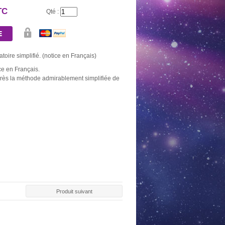
TC
Qté :
atoire simplifié. (notice en Français)
ce en Français.
près la méthode admirablement simplifiée de
AU DE 10
BOUGIE OR
NEUVAINE NOIRE
NEUVAINE
BONS
Produit suivant
2,60 €
5,20 €
5,20
0 €