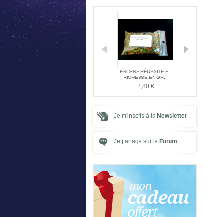
DE L'ATLANTE
OFFRE SPÉCIALE NAG
ENCENS RÉUSSITE ET
PACK SPÉ
ENT TA...
CHAMPA + PORTE ...
RICHESSE EN GR...
21,
,00 €
5,00 €
7,80 €
Je m'inscris à la
Newsletter
Je partage sur le
Forum