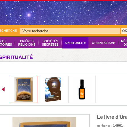
RECHERCHE
O
RTS
PRIÈRES
SOCIÉTÉS
MÉ
SPIRITUALITÉ
ORIENTALISME
ATOIRES
RELIGIONS
SECRÈTES
D
SPIRITUALITÉ
Le livre d'Ur
14961
Référence :