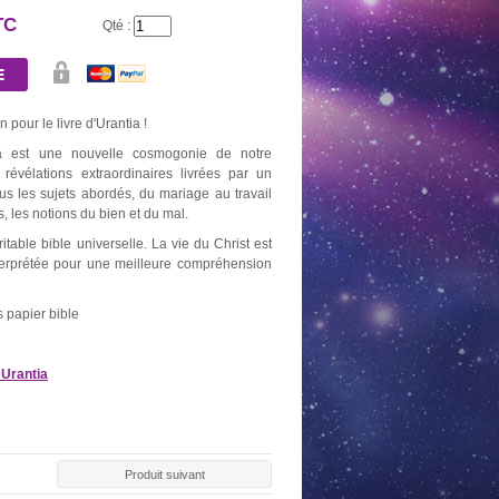
TC
Qté :
 pour le livre d'Urantia !
tia est une nouvelle cosmogonie de notre
révélations extraordinaires livrées par un
ous les sujets abordés, du mariage au travail
rs, les notions du bien et du mal.
ritable bible universelle. La vie du Christ est
nterprétée pour une meilleure compréhension
AU DE 10
BOUGIE OR
NEUVAINE NOIRE
NEUVAINE
BONS
2,60 €
5,20 €
5,20
0 €
 papier bible
 Urantia
Produit suivant