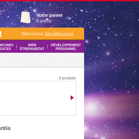
Votre panier
0 article
Bienvenue,
Identifiez-vous
K
DECINES
BIEN
DÉVELOPPEMENT
OUCES
ÊTRE/HABITAT
PERSONNEL
8 produits
antia