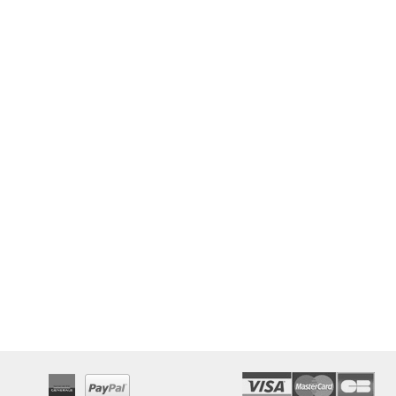
ENCENS SPÉCIAL
PACK SPÉCIAL
PACK SPÉCI
CIAL AMOUR
SANTÉ
"RÉUSSITE AUX
21,0
00 €
EXAMENS"
7,80 €
21,00 €