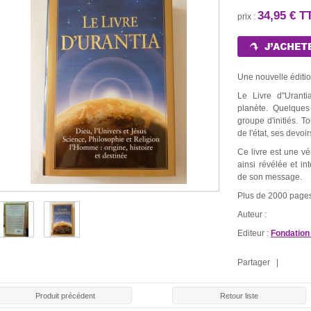
34,95 € T
prix :
Une nouvelle édition
Le Livre d''Uran
planète. Quelques 
groupe d'initiés. T
de l'état, ses devoi
Ce livre est une vé
ainsi révélée et i
LE ROULE
E ROUGE
BOUGIE BLANCHE
BOUGIE NOIRE
de son message.
CHAR
30 €
1,30 €
1,30 €
1,5
Plus de 2000 pages
Auteur :
Editeur :
Fondation
Partager |
Produit précédent
Retour liste