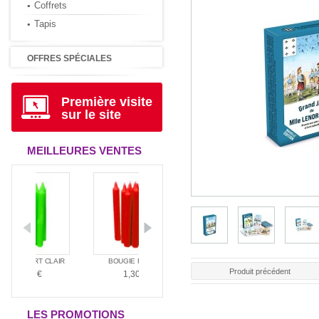
Coffrets
Tapis
OFFRES SPÉCIALES
Première visite
sur le site
MEILLEURES VENTES
VERT CLAIR
BOUGIE ROUGE
BOUGIE BLANCHE
BOUGI
Produit précédent
30 €
1,30 €
1,30 €
1,
LES PROMOTIONS