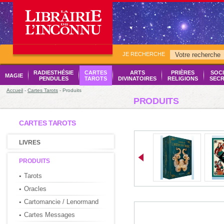
JE RECHERCHE
RADIESTHÉSIE
CARTES
ARTS
PRIÈRES
SOCI
MAGIE
PENDULES
TAROTS
DIVINATOIRES
RELIGIONS
SECR
Accueil
-
Cartes Tarots
- Produits
PRODUITS
CARTES TAROTS
LIVRES
PRODUITS
Tarots
Oracles
Cartomancie / Lenormand
Cartes Messages