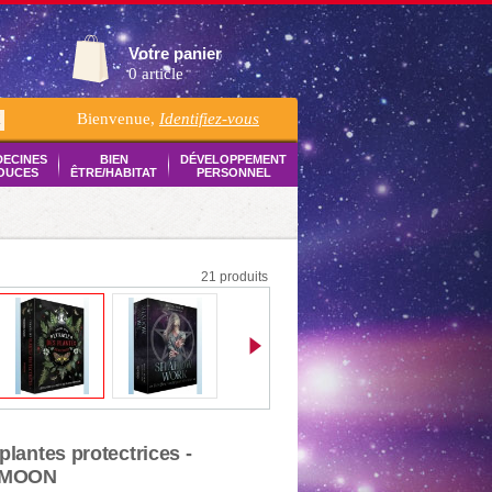
Votre panier
0 article
Bienvenue,
Identifiez-vous
K
DECINES
BIEN
DÉVELOPPEMENT
OUCES
ÊTRE/HABITAT
PERSONNEL
21 produits
plantes protectrices -
 MOON