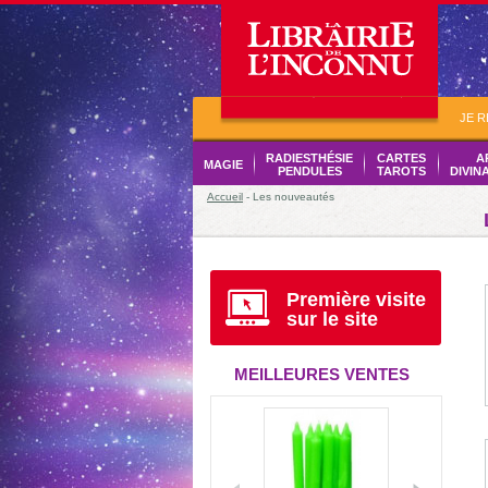
JE 
RADIESTHÉSIE
CARTES
A
MAGIE
PENDULES
TAROTS
DIVIN
Accueil
- Les nouveautés
Première visite
sur le site
MEILLEURES VENTES