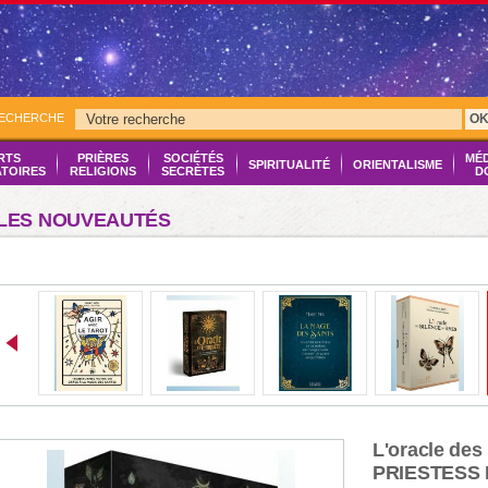
RECHERCHE
O
RTS
PRIÈRES
SOCIÉTÉS
MÉ
SPIRITUALITÉ
ORIENTALISME
ATOIRES
RELIGIONS
SECRÈTES
D
LES NOUVEAUTÉS
L'oracle des 
PRIESTESS