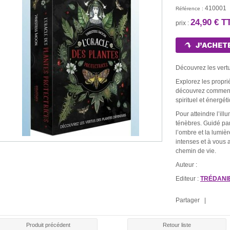
410001
Référence :
24,90 € T
prix :
LE ROULE
E ROUGE
BOUGIE BLANCHE
BOUGIE NOIRE
CHAR
30 €
1,30 €
1,30 €
1,5
Découvrez les vert
Explorez les propr
découvrez comment 
spirituel et énergét
Pour atteindre l’ill
ténèbres. Guidé par
l’ombre et la lumiè
intenses et à vous 
ENCENS SPÉCIAL
PACK SPÉCIAL
PACK SPÉCI
CIAL AMOUR
SANTÉ
"RÉUSSITE AUX
chemin de vie.
21,0
00 €
EXAMENS"
7,80 €
Auteur :
21,00 €
Editeur :
TRÉDANI
Partager |
Produit précédent
Retour liste