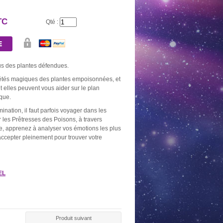
TC
Qté :
AU DE 10
BOUGIE OR
NEUVAINE NOIRE
NEUVAINE
BONS
2,60 €
5,20 €
5,20
0 €
us des plantes défendues.
iétés magiques des plantes empoisonnées, et
elles peuvent vous aider sur le plan
ique.
umination, il faut parfois voyager dans les
 les Prêtresses des Poisons, à travers
re, apprenez à analyser vos émotions les plus
accepter pleinement pour trouver votre
AL ARGENT
PACK SPÉCIAL
PACK SPÉCIAL PRIÈRES
PACK DÉCO
DÉSENVOUTEMENT
AUX DÉFUNTS
SPÉCIAL PU
0 €
19,90 €
21,00 €
22,0
EL
Produit suivant