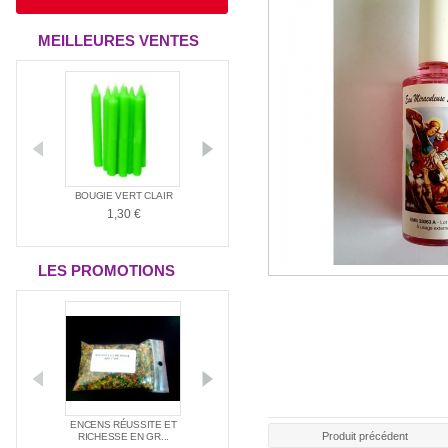
MEILLEURES VENTES
ANTIA
BOUGIE VERT CLAIR
BOUGIE ROUGE
BOUGIE BLAN
1,30 €
1,30 €
1,30 €
LES PROMOTIONS
E NAG
ENCENS RÉUSSITE ET
ENCENS SPÉC
PACK SPÉCIAL AMOUR
Produit précédent
E ...
RICHESSE EN GR...
SANTÉ
21,00 €