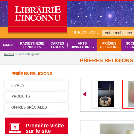
JE RECHERCHE
RADIESTHÉSIE
CARTES
ARTS
PRIÈRES
SOCI
MAGIE
PENDULES
TAROTS
DIVINATOIRES
RELIGIONS
SECR
Accueil
- Prières Religions
PRIÈRES RELIGIONS
PRIÈRES RELIGIONS
LIVRES
PRODUITS
OFFRES SPÉCIALES
Première visite
sur le site