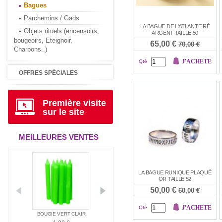
Bagues
Parchemins / Gads
LA BAGUE DE L'ATLANTE RÉ
Objets rituels (encensoirs,
ARGENT TAILLE 50
bougeoirs, Eteignoir,
65,00 €
70,00 €
Charbons..)
J'ACHETE
Qté
OFFRES SPÉCIALES
Première visite
sur le site
MEILLEURES VENTES
LA BAGUE RUNIQUE PLAQUÉ
OR TAILLE 52
50,00 €
60,00 €
J'ACHETE
Qté
ANTIA
BOUGIE VERT CLAIR
BOUGIE ROUGE
BOUGIE BLAN