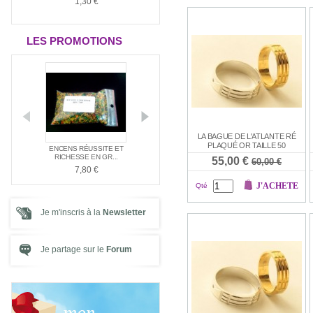
1,30 €
1,30 €
1,30 €
LES PROMOTIONS
LA BAGUE DE L'ATLANTE RÉ
PLAQUÉ OR TAILLE 50
E NAG
ENCENS RÉUSSITE ET
ENCENS SPÉC
PACK SPÉCIAL AMOUR
E ...
RICHESSE EN GR...
SANTÉ
55,00 €
60,00 €
21,00 €
7,80 €
7,80 €
J'ACHETE
Qté
Je m'inscris à la
Newsletter
Je partage sur le
Forum