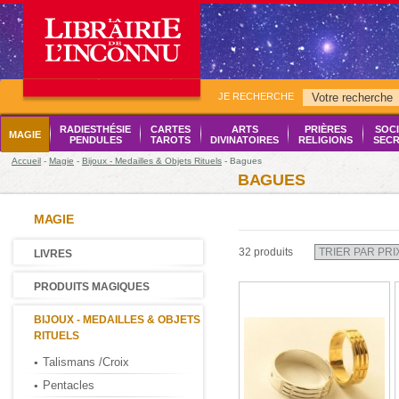
JE RECHERCHE
RADIESTHÉSIE
CARTES
ARTS
PRIÈRES
SOCI
MAGIE
PENDULES
TAROTS
DIVINATOIRES
RELIGIONS
SECR
Accueil
-
Magie
-
Bijoux - Medailles & Objets Rituels
- Bagues
BAGUES
MAGIE
32 produits
LIVRES
PRODUITS MAGIQUES
BIJOUX - MEDAILLES & OBJETS
RITUELS
Talismans /Croix
Pentacles