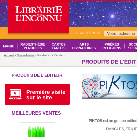
JE RECHERCHE
RADIESTHÉSIE
CARTES
ARTS
PRIÈRES
SOCI
MAGIE
PENDULES
TAROTS
DIVINATOIRES
RELIGIONS
SECR
Accueil
-
Nos éditeurs
- Produits de l'éditeur
PRODUITS DE L'ÉDI
PRODUITS DE L'ÉDITEUR
Première visite
sur le site
MEILLEURES VENTES
PIKTOS
est un groupe édito
DANGLES, TRAJEC