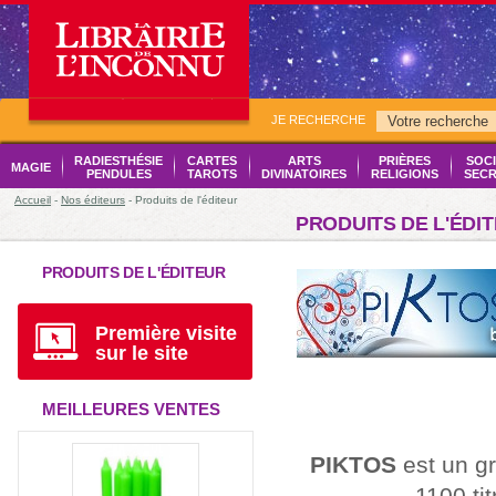
JE RECHERCHE
RADIESTHÉSIE
CARTES
ARTS
PRIÈRES
SOCI
MAGIE
PENDULES
TAROTS
DIVINATOIRES
RELIGIONS
SECR
Accueil
-
Nos éditeurs
- Produits de l'éditeur
PRODUITS DE L'ÉDI
PRODUITS DE L'ÉDITEUR
Première visite
sur le site
MEILLEURES VENTES
PIKTOS
est un g
1100 ti