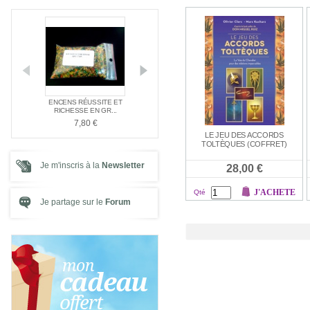
E NAG
ENCENS RÉUSSITE ET
ENCENS SPÉC
PACK SPÉCIAL AMOUR
E ...
RICHESSE EN GR...
SANTÉ
21,00 €
7,80 €
7,80 €
LE JEU DES ACCORDS
TOLTÈQUES (COFFRET)
Je m'inscris à la
Newsletter
28,00 €
J'ACHETE
Qté
Je partage sur le
Forum