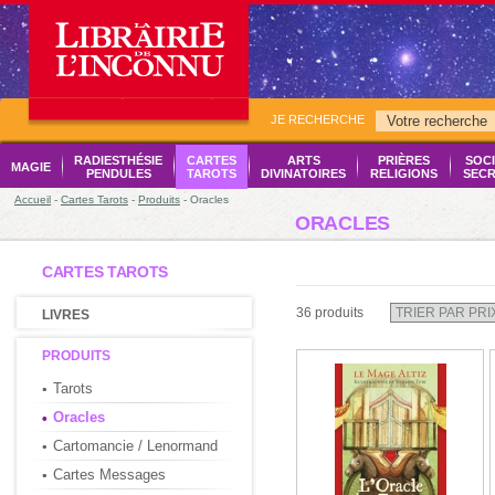
JE RECHERCHE
RADIESTHÉSIE
CARTES
ARTS
PRIÈRES
SOCI
MAGIE
PENDULES
TAROTS
DIVINATOIRES
RELIGIONS
SECR
Accueil
-
Cartes Tarots
-
Produits
- Oracles
ORACLES
CARTES TAROTS
36 produits
LIVRES
PRODUITS
Tarots
Oracles
Cartomancie / Lenormand
Cartes Messages