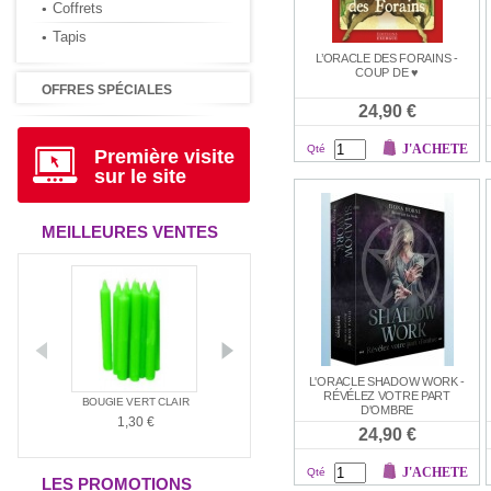
Coffrets
Tapis
L’ORACLE DES FORAINS -
COUP DE ♥
OFFRES SPÉCIALES
24,90 €
J'ACHETE
Qté
Première visite
sur le site
MEILLEURES VENTES
L'ORACLE SHADOW WORK -
RÉVÉLEZ VOTRE PART
ANTIA
BOUGIE VERT CLAIR
BOUGIE ROUGE
BOUGIE BLAN
D'OMBRE
1,30 €
1,30 €
1,30 €
24,90 €
J'ACHETE
Qté
LES PROMOTIONS