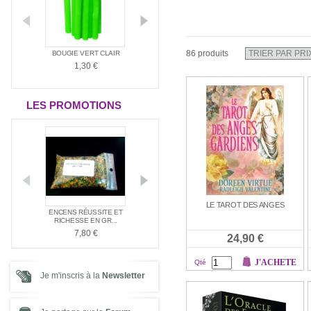
86 produits
ANTIA
BOUGIE VERT CLAIR
BOUGIE ROUGE
BOUGIE BLAN
1,30 €
1,30 €
1,30 €
LES PROMOTIONS
LE TAROT DES ANGES
E NAG
ENCENS RÉUSSITE ET
ENCENS SPÉC
PACK SPÉCIAL AMOUR
E ...
RICHESSE EN GR...
SANTÉ
21,00 €
7,80 €
7,80 €
24,90 €
J'ACHETE
Qté
Je m'inscris à la
Newsletter