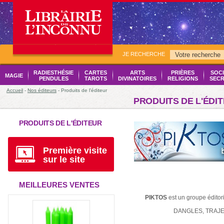
JE RECHERCHE
RADIESTHÉSIE
CARTES
ARTS
PRIÈRES
SOCI
MAGIE
PENDULES
TAROTS
DIVINATOIRES
RELIGIONS
SECR
Accueil
-
Nos éditeurs
- Produits de l'éditeur
PRODUITS DE L'ÉDI
PRODUITS DE L'ÉDITEUR
Première visite
sur le site
MEILLEURES VENTES
PIKTOS
est un groupe édito
DANGLES, TRAJEC